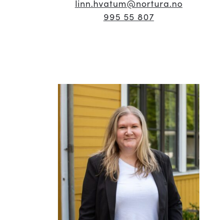
linn.hvatum
@nortura.no
995 55 807