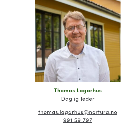
Thomas Lagarhus
Daglig leder
thomas.lagarhus
@nortura.no
991 59 797