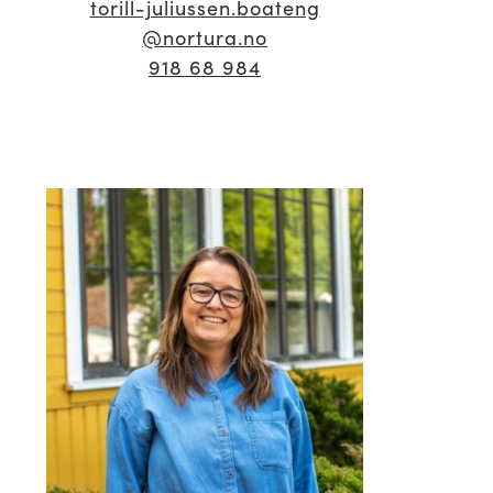
torill-juliussen.boateng
@nortura.no
918 68 984