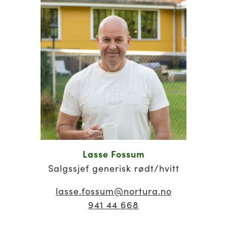
Lasse Fossum
Salgssjef generisk rødt/hvitt
lasse.fossum
@nortura.no
941 44 668