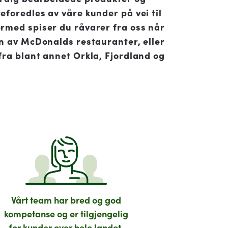
eforedles av våre kunder på vei til
rmed spiser du råvarer fra oss når
en av McDonalds restauranter, eller
fra blant annet Orkla, Fjordland og
Vårt team har bred og god
kompetanse og er tilgjengelig
for kunder over hele landet.