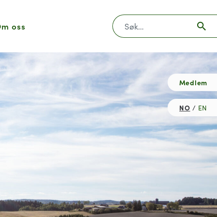
Søk
m oss
Medlem
NO
EN