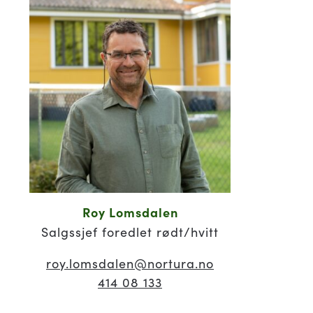
Roy Lomsdalen
Salgssjef foredlet rødt/hvitt
roy.lomsdalen
@nortura.no
414 08 133