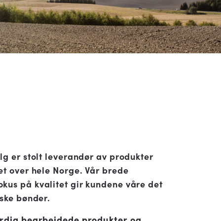
lg er stolt leverandør av produkter
et over hele Norge. Vår brede
kus på kvalitet gir kundene våre det
rske bønder.
erdig bearbeidede produkter og