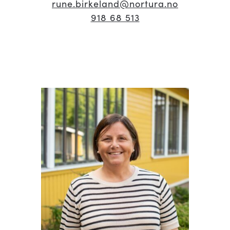
rune.birkeland
@nortura.no
918 68 513