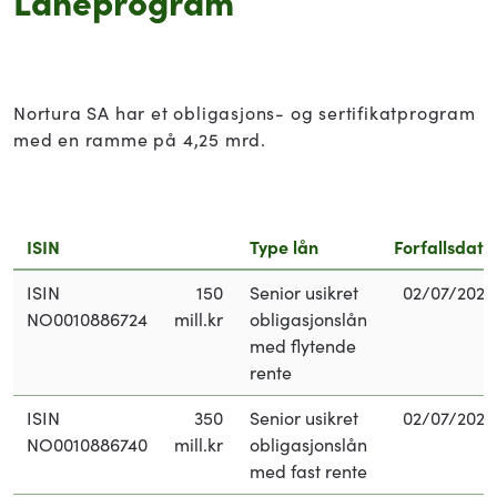
Nortura SA har et obligasjons- og sertifikatprogram
med en ramme på 4,25 mrd.
ISIN
Type lån
Forfallsdato
ISIN
150
Senior usikret
02/07/2027
NO0010886724
mill.kr
obligasjonslån
med flytende
rente
ISIN
350
Senior usikret
02/07/2027
NO0010886740
mill.kr
obligasjonslån
med fast rente