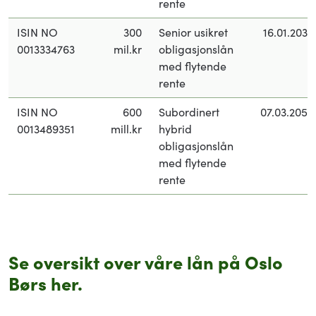
rente
ISIN NO
300
Senior usikret
16.01.2030
0013334763
mil.kr
obligasjonslån
med flytende
rente
ISIN NO
600
Subordinert
07.03.2050
0013489351
mill.kr
hybrid
obligasjonslån
med flytende
rente
Se oversikt over våre lån på Oslo
Børs her.