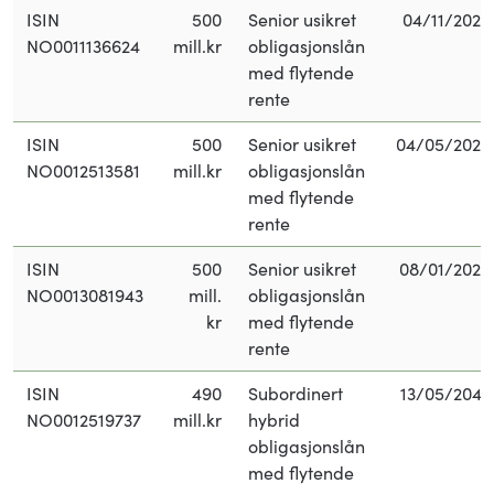
ISIN
500
Senior usikret
04/11/2026
NO0011136624
mill.kr
obligasjonslån
med flytende
rente
ISIN
500
Senior usikret
04/05/2028
NO0012513581
mill.kr
obligasjonslån
med flytende
rente
ISIN
500
Senior usikret
08/01/2029
NO0013081943
mill.
obligasjonslån
kr
med flytende
rente
ISIN
490
Subordinert
13/05/2047
NO0012519737
mill.kr
hybrid
obligasjonslån
med flytende